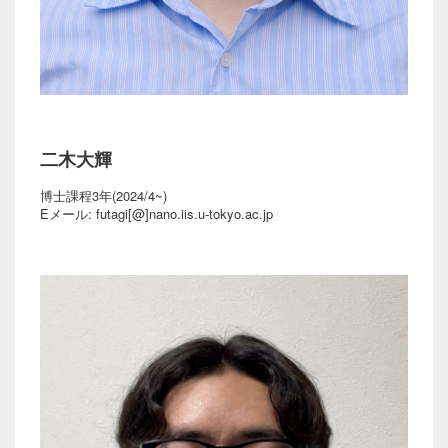
二木大輝
博士課程3年(2024/4~)
Eメール: futagi[@]nano.iis.u-tokyo.ac.jp