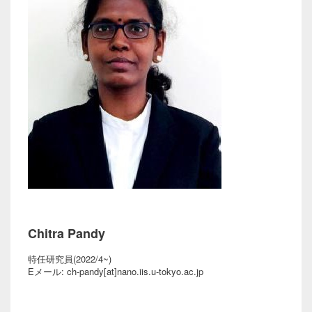
Chitra Pandy
特任研究員(2022/4~)
Eメール: ch-pandy[at]nano.iis.u-tokyo.ac.jp