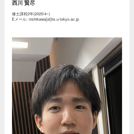
西川 賢尽
修士課程2年(2025/4~)
Eメール: nishikawa[at]iis.u-tokyo.ac.jp