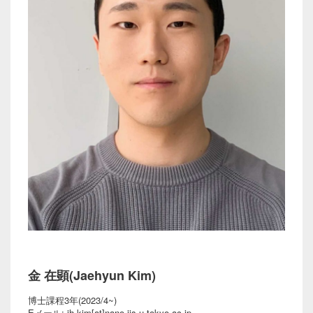
金 在顕(Jaehyun Kim)
博士課程3年(2023/4~)
Eメール: jh-kim[at]nano.iis.u-tokyo.ac.jp