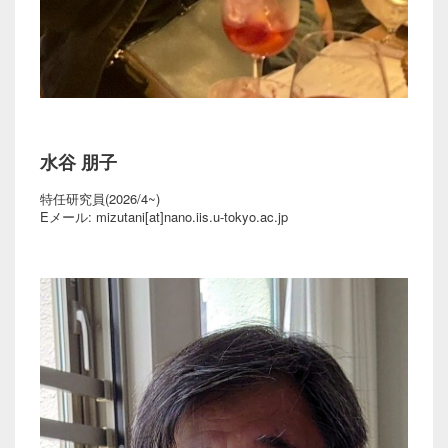
水谷 朋子
特任研究員(2026/4~)
Eメール: mizutani[at]nano.iis.u-tokyo.ac.jp