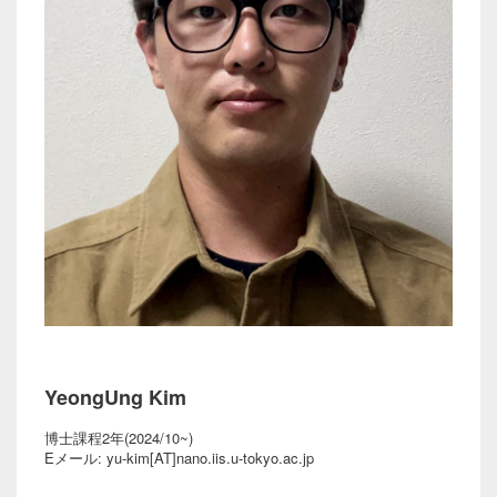
YeongUng Kim
博士課程2年(2024/10~)
Eメール: yu-kim[AT]nano.iis.u-tokyo.ac.jp