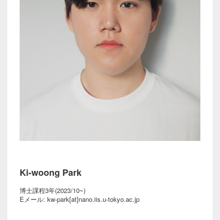
Ki-woong Park
博士課程3年(2023/10~)
Eメール: kw-park[at]nano.iis.u-tokyo.ac.jp