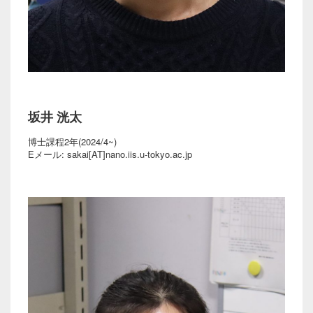
坂井 洸太
博士課程2年(2024/4~)
Eメール: sakai[AT]nano.iis.u-tokyo.ac.jp