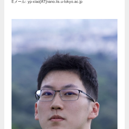
Eメール: yp-xiao[AT]nano.iis.u-tokyo.ac.jp