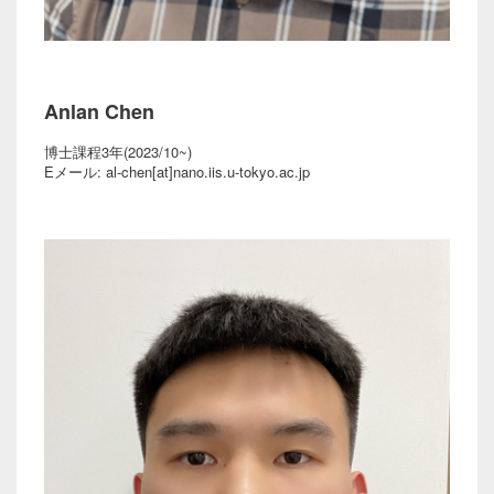
Anlan Chen
博士課程3年(2023/10~)
Eメール: al-chen[at]nano.iis.u-tokyo.ac.jp