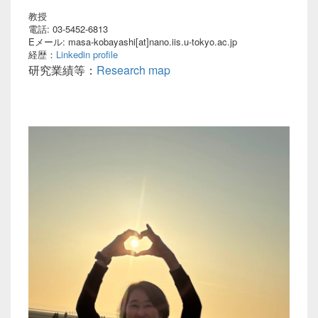
教授
電話: 03-5452-6813
Eメール: masa-kobayashi[at]nano.iis.u-tokyo.ac.jp
経歴：
Linkedin profile
研究業績等：
Research map