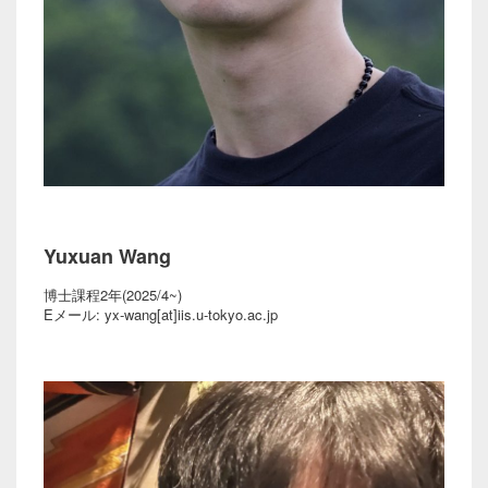
Yuxuan Wang
博士課程2年(2025/4~)
Eメール: yx-wang[at]iis.u-tokyo.ac.jp