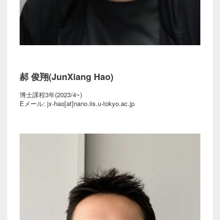
郝 俊翔(JunXiang Hao)
博士課程3年(2023/4~)
Eメール: jx-hao[at]nano.iis.u-tokyo.ac.jp