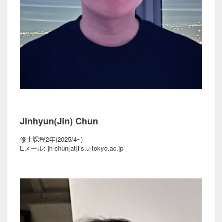
Jinhyun(Jin) Chun
修士課程2年(2025/4~)
Eメール: jh-chun[at]iis.u-tokyo.ac.jp