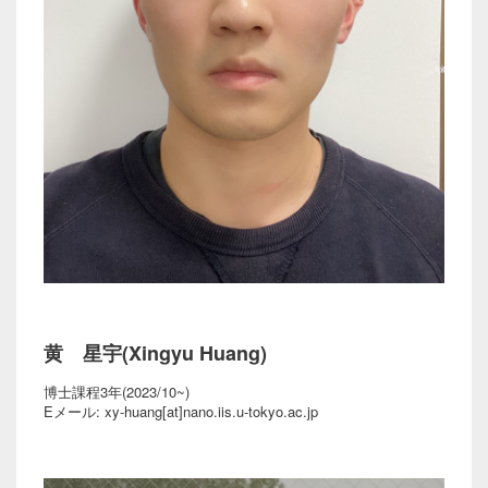
黄 星宇(Xingyu Huang)
博士課程3年(2023/10~)
Eメール: xy-huang[at]nano.iis.u-tokyo.ac.jp