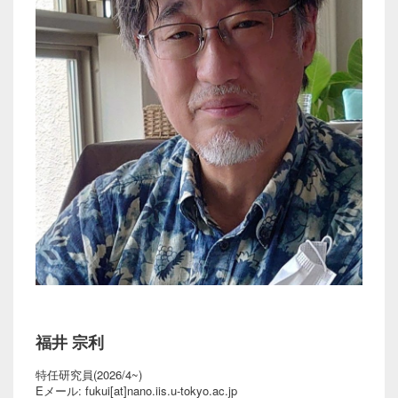
福井 宗利
特任研究員(2026/4~)
Eメール: fukui[at]nano.iis.u-tokyo.ac.jp