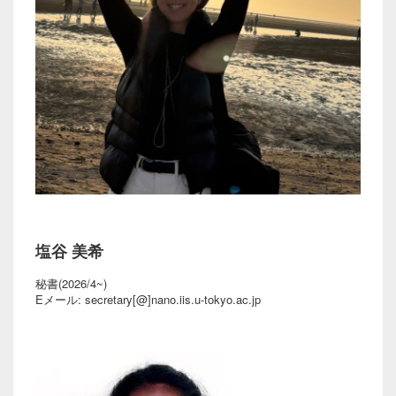
塩谷 美希
秘書(2026/4~)
Eメール: secretary[@]nano.iis.u-tokyo.ac.jp