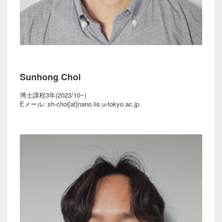
Sunhong Choi
博士課程3年(2023/10~)
Eメール: sh-choi[at]nano.iis.u-tokyo.ac.jp