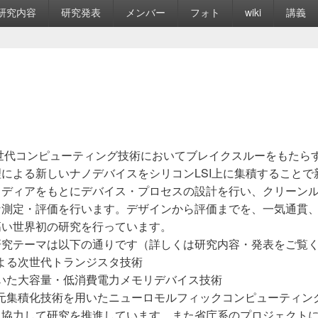
研究内容
研究発表
メンバー
フォト
wiki
講義
の次世代コンピューティング技術においてブレイクスルーをもた
による新しいナノデバイスをシリコンLSI上に集積することで
イディアをもとにデバイス・プロセスの設計を行い、クリーン
な測定・評価を行います。デザインから評価までを、一気通貫
高い世界初の研究を行っています。
研究テーマは以下の通りです（詳しくは研究内容・発表をご覧
による次世代トランジスタ技術
を用いた大容量・低消費電力メモリデバイス技術
三次元集積化技術を用いたニューロモルフィックコンピューティン
に協力して研究を推進しています。また省庁系のプロジェクト