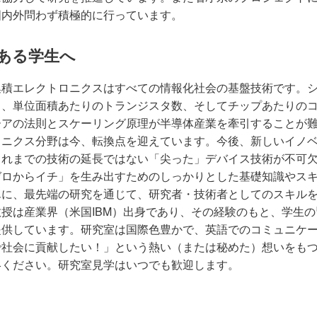
国内外問わず積極的に行っています。
ある学生へ
集積エレクトロニクスはすべての情報化社会の基盤技術です。
り、単位面積あたりのトランジスタ数、そしてチップあたりの
ーアの法則とスケーリング原理が半導体産業を牽引することが
ロニクス分野は今、転換点を迎えています。今後、新しいイノ
これまでの技術の延長ではない「尖った」デバイス技術が不可
ゼロからイチ」を生み出すためのしっかりとした基礎知識やス
んに、最先端の研究を通じて、研究者・技術者としてのスキル
授は産業界（米国IBM）出身であり、その経験のもと、学生
提供しています。研究室は国際色豊かで、英語でのコミュニケ
で社会に貢献したい！」という熱い（または秘めた）想いをも
絡ください。研究室見学はいつでも歓迎します。