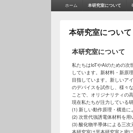
メ
ホーム
本研究室について
イ
ン
メ
ニ
本研究室について
ュ
ー
本研究室について
私たちはIoTやAIのため
しています。新材料・新原理
目指しています。新しいア
のデバイスを試作し、様々
ことで、オリジナリティの
現在私たちが注力している
(1) 新しい動作原理・構造
(2) 次世代強誘電体材料
(3) 酸化物半導体による
本研究室は平本研究室と密